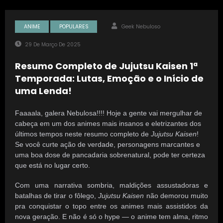
ANIME
POPULARES
Geek Nebuloso
29 De Março De 2025
Resumo Completo de Jujutsu Kaisen 1ª
Temporada: Lutas, Emoção e o Início de
uma Lenda!
Faaaala, galera Nebulosa!!!!
Hoje a gente vai mergulhar de
cabeça em um dos animes mais insanos e eletrizantes dos
últimos tempos neste resumo completo de
Jujutsu Kaisen
!
Se você curte ação de verdade, personagens marcantes e
uma boa dose de pancadaria sobrenatural, pode ter certeza
que está no lugar certo.
Com uma narrativa sombria, maldições assustadoras e
batalhas de tirar o fôlego,
Jujutsu Kaisen
não demorou muito
pra conquistar o topo entre os animes mais assistidos da
nova geração. E não é só o hype — o anime tem alma, ritmo