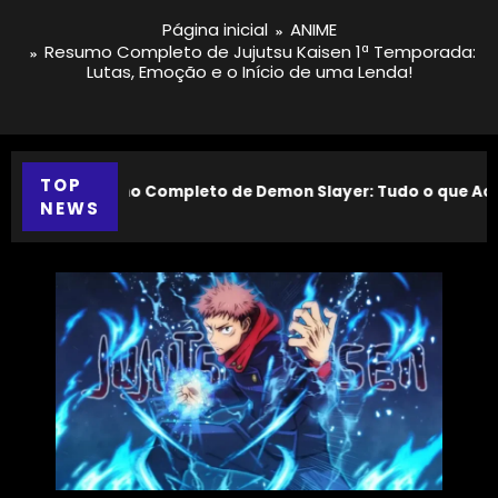
Página inicial
ANIME
Resumo Completo de Jujutsu Kaisen 1ª Temporada:
Lutas, Emoção e o Início de uma Lenda!
TOP
da
bolts (2025): Um mergulho sombrio no lado quebrado da Mar
Resumo Completo d
NEWS