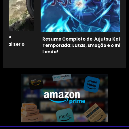
Resumo Completo de Jujutsu Kaisen 1ª
Temporada: Lutas, Emoção e o Início de uma
Lenda!
R
P