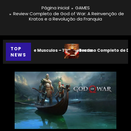
Página inicial
GAMES
Review Completo de God of War: A Reinvenção de
Kratos e a Revolução da Franquia
TOP
orada
esumo Completo de Demon Slayer: Tudo o que Acontece na
Crít
NEWS